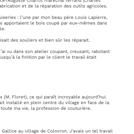
pice-Auguste Charrot maréchal ferrand (Charles
brication et de la réparation des outils agricoles.
uiseries : l’une par mon beau père Louis Lapierre,
ens apportaient le bois coupé par eux-mêmes dans
le.
isait des souliers et bien sûr les réparait.
l’ai vu dans son atelier coupant, creusant, rabotant
qu’à la finition par le client le travail était
x (M. Floret), ce qui paraît incroyable aujourd’hui.
t installé en plein centre du village en face de la
toute ma vie, la profession de couturière.
allice au village de Colovron. J’avais un tel travail