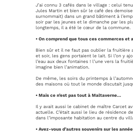
J’ai connu 3 cafés dans le village : celui ten
Jules Martin et bien sûr le café des demois
surnommait) dans un grand bâtiment à l’empla
soir par les jeunes et le dimanche par les pl
longtemps, il a été le cœur de la commune.
• On comprend que tous ces commerces et at
Bien sûr et il ne faut pas oublier la fruitièr
et soir, les gens portaient le lait. Si l’on y 
l’eau aux deux fontaines ! l’une vers la fruiti
imagine bien l’animation.
De même, les soirs du printemps à l’automne,
des maisons où tout le monde discutait jusqu
• Mais ce n’est pas tout à Maltaverne…
Il y avait aussi le cabinet de maître Carcet 
actuelle. C’était aussi le lieu de résidence 
dans l’imposante habitation au centre du vill
• Avez-vous d’autres souvenirs sur les anné