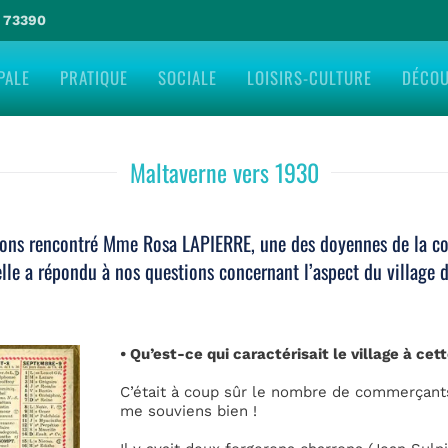
e 73390
PALE
PRATIQUE
SOCIALE
LOISIRS-CULTURE
DÉCO
Maltaverne vers 1930
ons rencontré Mme Rosa LAPIERRE, une des doyennes de la 
elle a répondu à nos questions concernant l’aspect du village
• Qu’est-ce qui caractérisait le village à ce
C’était à coup sûr le nombre de commerçants 
me souviens bien !