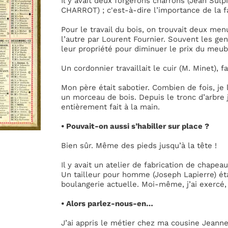
Il y avait deux forgerons charrons (Jean Sul
CHARROT) ; c'est-à-dire l’importance de la fa
Pour le travail du bois, on trouvait deux men
l’autre par Lourent Fournier. Souvent les g
leur propriété pour diminuer le prix du meub
Un cordonnier travaillait le cuir (M. Minet), fa
Mon père était sabotier. Combien de fois, je 
un morceau de bois. Depuis le tronc d’arbre jus
entièrement fait à la main.
• Pouvait-on aussi s’habiller sur place ?
Bien sûr. Même des pieds jusqu’à la tête !
Il y avait un atelier de fabrication de chapeau
Un tailleur pour homme (Joseph Lapierre) étai
boulangerie actuelle. Moi-même, j’ai exercé, 
• Alors parlez-nous-en…
J’ai appris le métier chez ma cousine Jeanne G