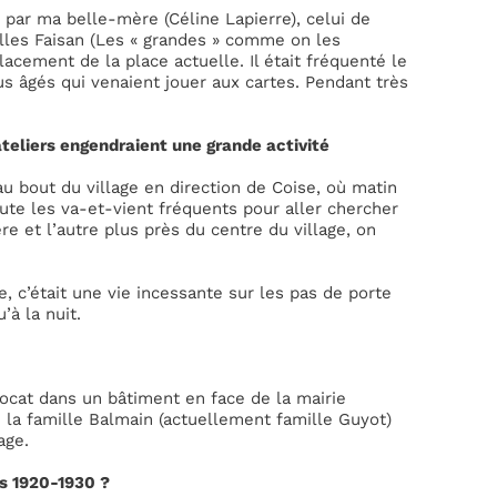
u par ma belle-mère (Céline Lapierre), celui de
elles Faisan (Les « grandes » comme on les
cement de la place actuelle. Il était fréquenté le
us âgés qui venaient jouer aux cartes. Pendant très
eliers engendraient une grande activité
e au bout du village en direction de Coise, où matin
ajoute les va-et-vient fréquents pour aller chercher
ère et l’autre plus près du centre du village, on
 c’était une vie incessante sur les pas de porte
’à la nuit.
avocat dans un bâtiment en face de la mairie
de la famille Balmain (actuellement famille Guyot)
age.
es 1920-1930 ?