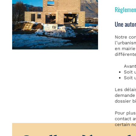
Règlemen
Une autor
Notre co
l’urbanis
en mairie
différent
Avant
Soit 
Soit 
Les délai
demande d
dossier b
Pour plus
contact a
certain n