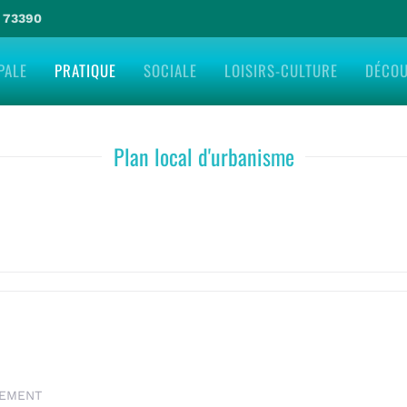
e 73390
PALE
PRATIQUE
SOCIALE
LOISIRS-CULTURE
DÉCO
Plan local d'urbanisme
LEMENT