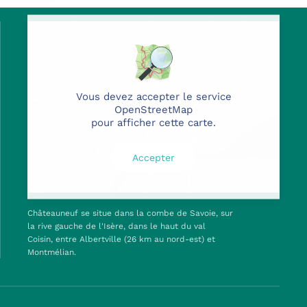
Vous devez accepter le service
OpenStreetMap
pour afficher cette carte.
Accepter
Châteauneuf se situe dans la combe de Savoie, sur
la rive gauche de l'Isère, dans le haut du val
Coisin, entre Albertville (26 km au nord-est) et
Montmélian.