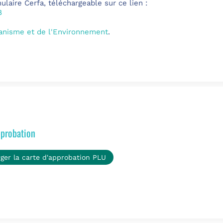
laire Cerfa, téléchargeable sur ce lien :
8
banisme et de l'Environnement
.
pprobation
rger la carte d'approbation PLU