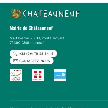
Mairie de Châteauneuf
Maltaverne - 203, route Royale
73390 Châteauneuf
+33 (0)4 79 28 84 16
CONTACTEZ-NOUS
voir
voir
voir