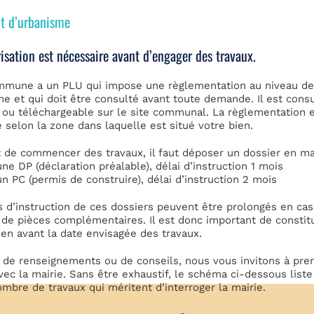
t d’urbanisme
isation est nécessaire avant d’engager des travaux.
mmune a un PLU qui impose une règlementation au niveau d
me et qui doit être consulté avant toute demande. Il est cons
 ou téléchargeable sur le site communal. La règlementation 
e selon la zone dans laquelle est situé votre bien.
 de commencer des travaux, il faut déposer un dossier en mai
une DP (déclaration préalable), délai d’instruction 1 mois
un PC (permis de construire), délai d’instruction 2 mois
s d’instruction de ces dossiers peuvent être prolongés en ca
e pièces complémentaires. Il est donc important de constit
ien avant la date envisagée des travaux.
 de renseignements ou de conseils, nous vous invitons à pre
vec la mairie. Sans être exhaustif, le schéma ci-dessous liste
ombre de travaux qui méritent d’interroger la mairie.