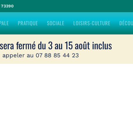
e 73390
PALE
PRATIQUE
SOCIALE
LOISIRS-CULTURE
DÉCO
ommune de Châteauneuf : vue du ciel
 sera fermé du 3 au 15 août inclus
 appeler au 07 88 85 44 23
du ciel de Châteauneuf par Val Gelon Drone