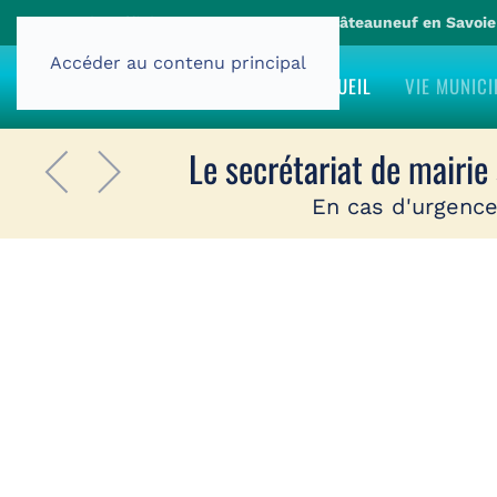
Site officiel de la commune de Châteauneuf en Savoi
Accéder au contenu principal
ACCUEIL
VIE MUNICI
Site officiel de la c
Le secrétariat de mairie
En cas d'urgence
Voir d'autres vues 