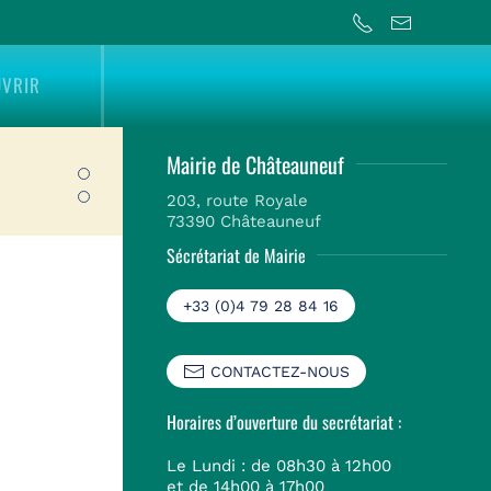
UVRIR
Mairie de Châteauneuf
Bienvenue sur le site internet de Châteauneuf
203, route Royale
Site officiel de la commune de Châteauneuf : vue 
73390 Châteauneuf
Sécrétariat de Mairie
+33 (0)4 79 28 84 16
CONTACTEZ-NOUS
Horaires d’ouverture du secrétariat :
Le Lundi : de 08h30 à 12h00
et de 14h00 à 17h00