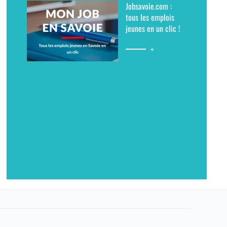
Jobsavoie.com :
déployé sur Coeur de Savoie :
proximité et offres
tous les emplois
« Trans’portez-moi ». Il
numériques (livres,
jeunes en un clic !
permettr…
théâtres…
+
+
+