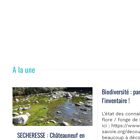
A la une
Biodiversité : pa
l'inventaire !
L’état des conna
flore / fonge de
ici : https://www
savoie.org/decouv
SECHERESSE : Châteauneuf en
beaucoup à décou