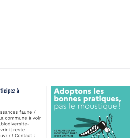
rticipez à
issances faune /
 la commune à voir
.biodiversite-
rir il reste
vrir ! Contact :