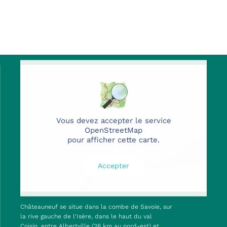
Vous devez accepter le service
OpenStreetMap
pour afficher cette carte.
Accepter
Châteauneuf se situe dans la combe de Savoie, sur
la rive gauche de l'Isère, dans le haut du val
Coisin, entre Albertville (26 km au nord-est) et